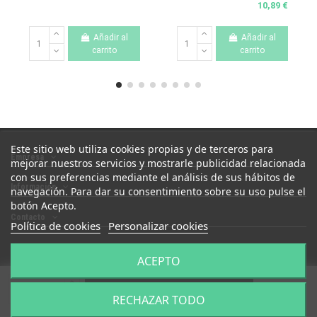
10,89 €
Añadir al
Añadir al
carrito
carrito
Este sitio web utiliza cookies propias y de terceros para
Empresa
mejorar nuestros servicios y mostrarle publicidad relacionada
con sus preferencias mediante el análisis de sus hábitos de
Información
navegación. Para dar su consentimiento sobre su uso pulse el
botón Acepto.
Contacto
Política de cookies
Personalizar cookies
ACEPTO
Añadir al carrito
Todos los derechos reservados.
RECHAZAR TODO